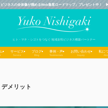
ビジネスの全体像が掴めるWeb集客ロードマップ」プレゼント中！ ▶︎▶︎▶︎
ヒト・マチ・シゴトをつなぐ 地域女性ビジネス構築パートナー
ム
サービス
ブログ
事例・声
お問い合わせ
私に
e
Service
Blog
Testimonials
Inquiry
Abo
ット・デメリット