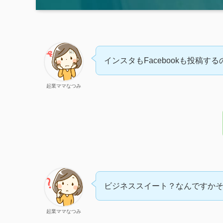
インスタもFacebookも投稿
起業ママなつみ
ビジネススイート？なんですか
起業ママなつみ