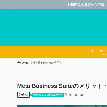
「SNS頼みの集客から卒業！
ホー
Hom
HOME
女性起業家向けWeb活用
Meta Business Suiteのメリ
広告
2022-03-08
女性起業家向けWeb活用