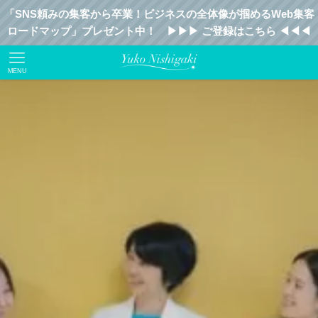
「SNS頼みの集客から卒業！ビジネスの全体像が掴めるWeb集客
ロードマップ」プレゼント中！ ▶︎▶︎▶︎ ご登録はこちら ◀︎◀︎◀︎
MENU