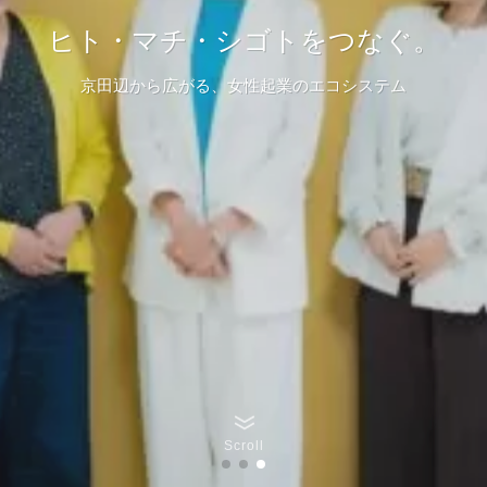
「趣味」から「事業」へ。
ビジネスの土台と、
ヒト・マチ・シゴトをつなぐ。
ヒト・マチ・シゴトをつなぐ。
活躍の場をあなたに。
選ばれる私になる。
京田辺から広がる、女性起業のエコシステム
京田辺から広がる、女性起業のエコシステム
地域女性ビジネス構築パートナー
Web構築 × 地域デビュー支援
Scroll