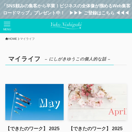
「SNS頼みの集客から卒業！ビジネスの全体像が掴めるWeb集客
ロードマップ」プレゼント中！ ▶︎▶︎▶︎ ご登録はこちら ◀︎◀︎◀︎
MENU
HOME
マイライフ
マイライフ
– にしがきゆうこの個人的な話 –
【できたのワーク】 2025
【できたのワーク】 2025