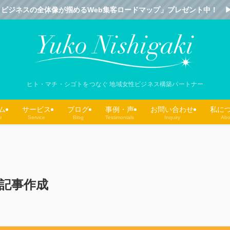
ビジネスの全体像が掴めるWeb集客ロードマップ」プレゼント中！ ▶︎▶︎▶︎
ヒト・マチ・シゴトをつなぐ 地域女性ビジネス構築パートナー
ム
サービス
ブログ
事例・声
お問い合わせ
私に
e
Service
Blog
Testimonials
Inquiry
Abo
グ記事作成