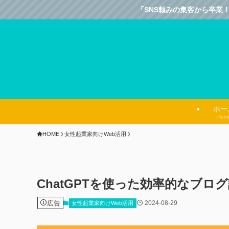
「SNS頼みの集客から卒業！
ホー
Hom
HOME
女性起業家向けWeb活用
ChatGPTを使った効率的なブロ
広告
2024-08-29
女性起業家向けWeb活用