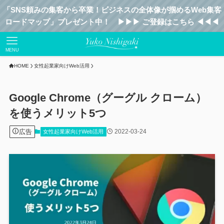
「SNS頼みの集客から卒業！ビジネスの全体像が掴めるWeb集客
ロードマップ」プレゼント中！ ▶︎▶︎▶︎ ご登録はこちら ◀︎◀︎◀︎
MENU
HOME
女性起業家向けWeb活用
Google Chrome（グーグル クローム）
を使うメリット5つ
広告
2022-03-24
女性起業家向けWeb活用