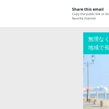
無理な
地域で