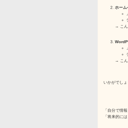
ホーム
→ こ
Word
→ こ
いかがでしょ
「自分で情報
「将来的には