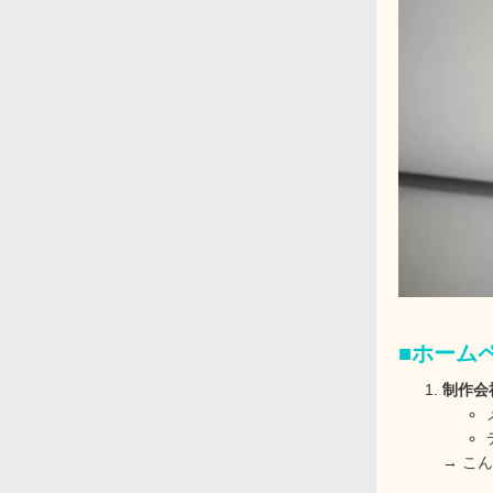
■ホーム
制作会
→ こ