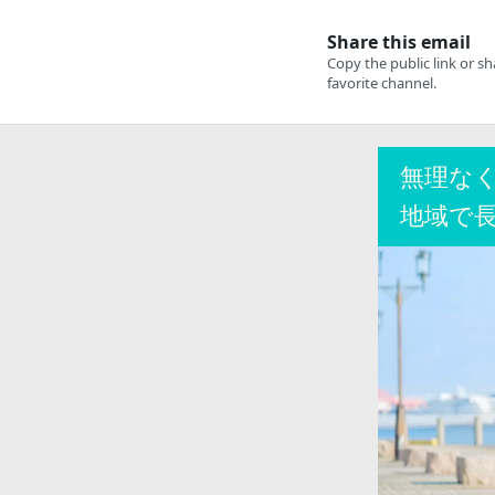
無理な
地域で